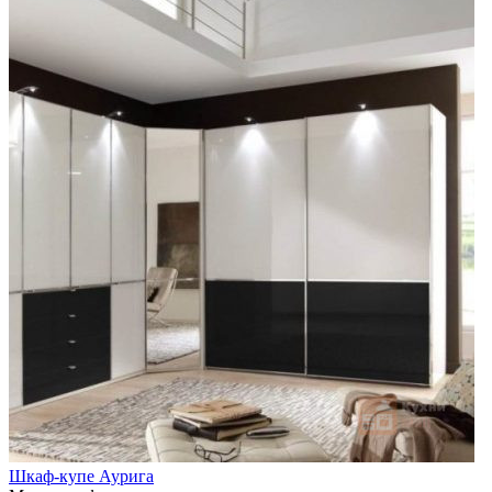
Шкаф-купе Аурига