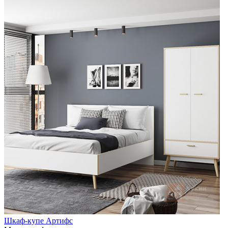
Шкаф-купе Артифс