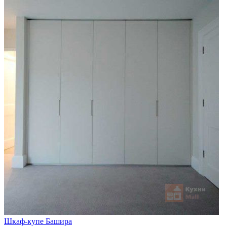
Шкаф-купе Башира