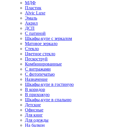
МДФ
Пластик
Alvic Luxe
Эмаль
Акрил
ДСП
С патиной
Шкафы-купе с зеркалом
Матовое зеркало
Стекло
Цветное стекло
Пескоструй
Комбинированные
С витражами
С фотопечатью
Назначение
Шкафы-купе в гостиную
В коридор
В прихожую
Шкафы-купе в спальню
Детские
Офисные
Для книг
Для одежды
На балкон