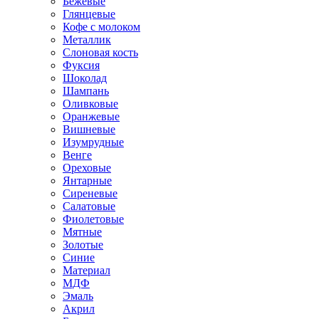
Бежевые
Глянцевые
Кофе с молоком
Металлик
Слоновая кость
Фуксия
Шоколад
Шампань
Оливковые
Оранжевые
Вишневые
Изумрудные
Венге
Ореховые
Янтарные
Сиреневые
Салатовые
Фиолетовые
Мятные
Золотые
Синие
Материал
МДФ
Эмаль
Акрил