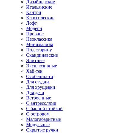
Дизайнерские
Итальянские
Кантри
Классические
Лофт
Модерн
Прованс
Неоклассика
Минимализм
Под старину
Скандинавские
Элитные
Эксклюзивные
Хай-тек
Особенности
Для студии
Для хрущевки
Для дачи
Встроенные
С антресолями
С барной стойкой
С островом
Малогабаритные
Модульные
Скрытые ручки