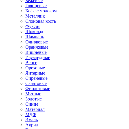
Бежевые
Глянцевые
Кофе с молоком
Металлик
Слоновая кость
Фуксия
Шоколад
Шампань
Оливковые
Оранжевые
Вишневые
Изумрудные
Венге
Ореховые
Янтарные
Сиреневые
Салатовые
Фиолетовые
Мятные
Золотые
Синие
Материал
МДФ
Эмаль
Акрил