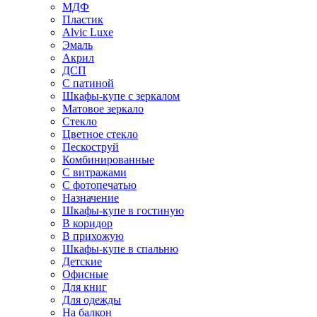
МДФ
Пластик
Alvic Luxe
Эмаль
Акрил
ДСП
С патиной
Шкафы-купе с зеркалом
Матовое зеркало
Стекло
Цветное стекло
Пескоструй
Комбинированные
С витражами
С фотопечатью
Назначение
Шкафы-купе в гостиную
В коридор
В прихожую
Шкафы-купе в спальню
Детские
Офисные
Для книг
Для одежды
На балкон