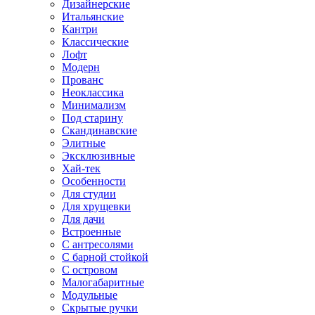
Дизайнерские
Итальянские
Кантри
Классические
Лофт
Модерн
Прованс
Неоклассика
Минимализм
Под старину
Скандинавские
Элитные
Эксклюзивные
Хай-тек
Особенности
Для студии
Для хрущевки
Для дачи
Встроенные
С антресолями
С барной стойкой
С островом
Малогабаритные
Модульные
Скрытые ручки