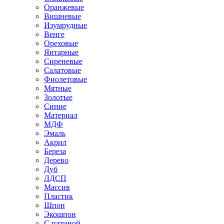
Оранжевые
Вишневые
Изумрудные
Венге
Ореховые
Янтарные
Сиреневые
Салатовые
Фиолетовые
Мятные
Золотые
Синие
Материал
МДФ
Эмаль
Акрил
Береза
Дерево
Дуб
ЛДСП
Массив
Пластик
Шпон
Экошпон
С патиной