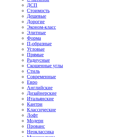
ДСП
Стоимость
Дешевые
Дорогие
Эконом-класс
Элитные
Форма
П-образные
Угловые
Прямые
Радиусные
Скошенные углы
Стиль
Современные
Евро
Английские
Дизайнерские
Итальянские
Кантри
Классические
Лофт
Модерн
Прованс
Неоклассика