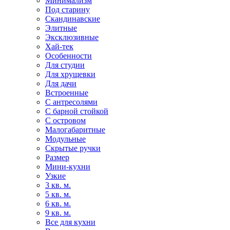
Минимализм
Под старину
Скандинавские
Элитные
Эксклюзивные
Хай-тек
Особенности
Для студии
Для хрущевки
Для дачи
Встроенные
С антресолями
С барной стойкой
С островом
Малогабаритные
Модульные
Скрытые ручки
Размер
Мини-кухни
Узкие
3 кв. м.
5 кв. м.
6 кв. м.
9 кв. м.
Все для кухни