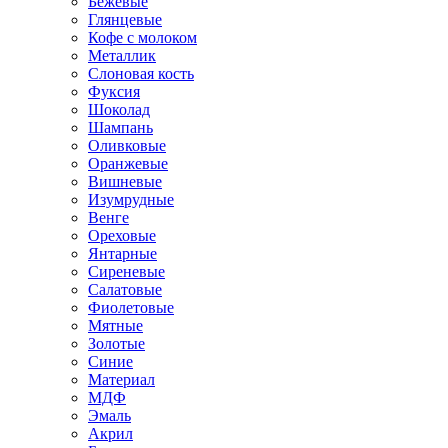
Бежевые
Глянцевые
Кофе с молоком
Металлик
Слоновая кость
Фуксия
Шоколад
Шампань
Оливковые
Оранжевые
Вишневые
Изумрудные
Венге
Ореховые
Янтарные
Сиреневые
Салатовые
Фиолетовые
Мятные
Золотые
Синие
Материал
МДФ
Эмаль
Акрил