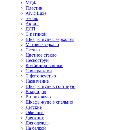
МДФ
Пластик
Alvic Luxe
Эмаль
Акрил
ДСП
С патиной
Шкафы-купе с зеркалом
Матовое зеркало
Стекло
Цветное стекло
Пескоструй
Комбинированные
С витражами
С фотопечатью
Назначение
Шкафы-купе в гостиную
В коридор
В прихожую
Шкафы-купе в спальню
Детские
Офисные
Для книг
Для одежды
На балкон