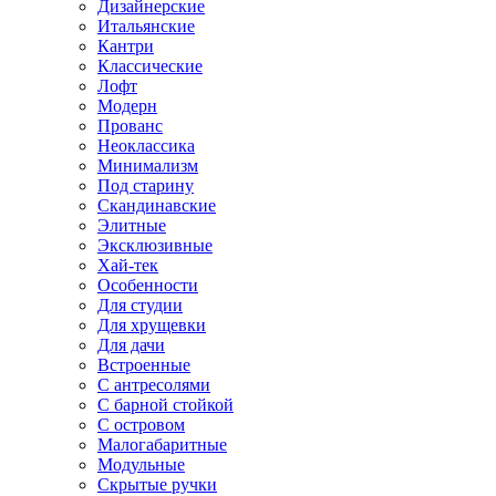
Дизайнерские
Итальянские
Кантри
Классические
Лофт
Модерн
Прованс
Неоклассика
Минимализм
Под старину
Скандинавские
Элитные
Эксклюзивные
Хай-тек
Особенности
Для студии
Для хрущевки
Для дачи
Встроенные
С антресолями
С барной стойкой
С островом
Малогабаритные
Модульные
Скрытые ручки