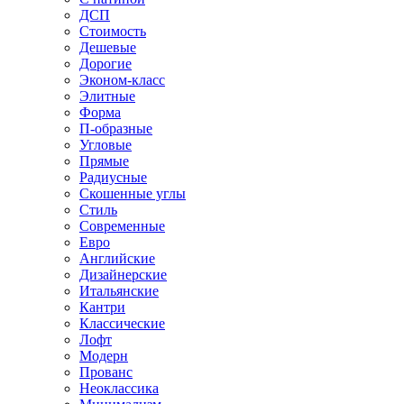
ДСП
Стоимость
Дешевые
Дорогие
Эконом-класс
Элитные
Форма
П-образные
Угловые
Прямые
Радиусные
Скошенные углы
Стиль
Современные
Евро
Английские
Дизайнерские
Итальянские
Кантри
Классические
Лофт
Модерн
Прованс
Неоклассика