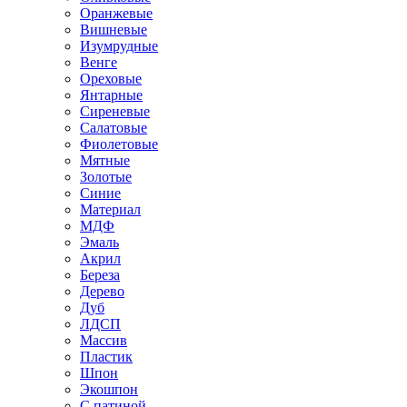
Оранжевые
Вишневые
Изумрудные
Венге
Ореховые
Янтарные
Сиреневые
Салатовые
Фиолетовые
Мятные
Золотые
Синие
Материал
МДФ
Эмаль
Акрил
Береза
Дерево
Дуб
ЛДСП
Массив
Пластик
Шпон
Экошпон
С патиной