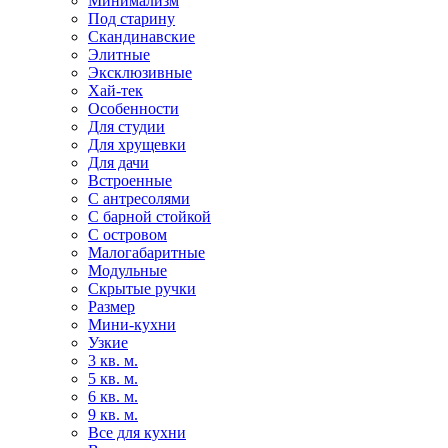
Минимализм
Под старину
Скандинавские
Элитные
Эксклюзивные
Хай-тек
Особенности
Для студии
Для хрущевки
Для дачи
Встроенные
С антресолями
С барной стойкой
С островом
Малогабаритные
Модульные
Скрытые ручки
Размер
Мини-кухни
Узкие
3 кв. м.
5 кв. м.
6 кв. м.
9 кв. м.
Все для кухни