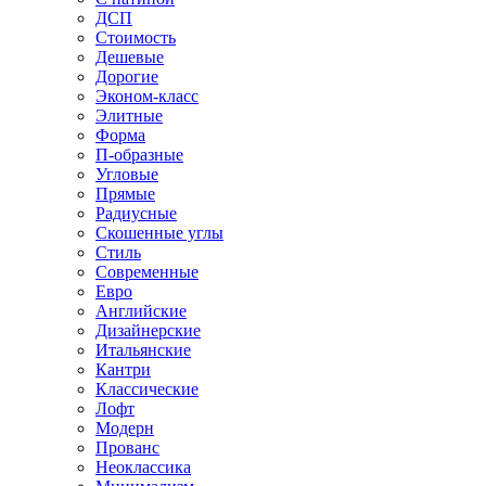
ДСП
Стоимость
Дешевые
Дорогие
Эконом-класс
Элитные
Форма
П-образные
Угловые
Прямые
Радиусные
Скошенные углы
Стиль
Современные
Евро
Английские
Дизайнерские
Итальянские
Кантри
Классические
Лофт
Модерн
Прованс
Неоклассика