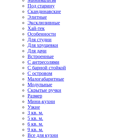
Минимализм
Под старину
Скандинавские
Элитные
Эксклюзивные
Хай-тек
Особенности
Для студии
Для хрущевки
Для дачи
Встроенные
С антресолями
С барной стойкой
С островом
Малогабаритные
Модульные
Скрытые ручки
Размер
Мини-кухни
Узкие
3 кв. м.
5 кв. м.
6 кв. м.
9 кв. м.
Все для кухни