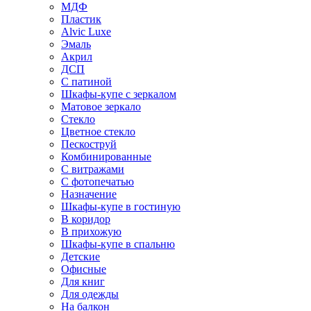
МДФ
Пластик
Alvic Luxe
Эмаль
Акрил
ДСП
С патиной
Шкафы-купе с зеркалом
Матовое зеркало
Стекло
Цветное стекло
Пескоструй
Комбинированные
С витражами
С фотопечатью
Назначение
Шкафы-купе в гостиную
В коридор
В прихожую
Шкафы-купе в спальню
Детские
Офисные
Для книг
Для одежды
На балкон