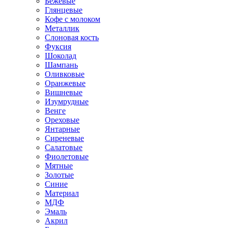
Бежевые
Глянцевые
Кофе с молоком
Металлик
Слоновая кость
Фуксия
Шоколад
Шампань
Оливковые
Оранжевые
Вишневые
Изумрудные
Венге
Ореховые
Янтарные
Сиреневые
Салатовые
Фиолетовые
Мятные
Золотые
Синие
Материал
МДФ
Эмаль
Акрил