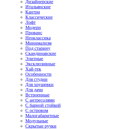
Дизайнерские
Итальянские
Кантри
Классические
Лофт
Модерн
Прованс
Неоклассика
Минимализм
Под старину
Скандинавские
Элитные
Эксклюзивные
Хай-тек
Особенности
Для студии
Для хрущевки
Для дачи
Встроенные
С антресолями
С барной стойкой
С островом
Малогабаритные
Модульные
Скрытые ручки