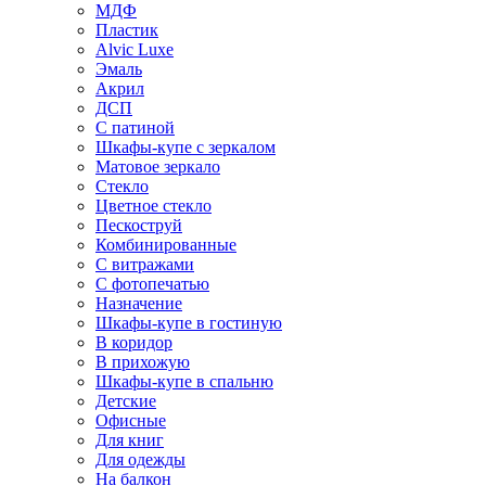
МДФ
Пластик
Alvic Luxe
Эмаль
Акрил
ДСП
С патиной
Шкафы-купе с зеркалом
Матовое зеркало
Стекло
Цветное стекло
Пескоструй
Комбинированные
С витражами
С фотопечатью
Назначение
Шкафы-купе в гостиную
В коридор
В прихожую
Шкафы-купе в спальню
Детские
Офисные
Для книг
Для одежды
На балкон