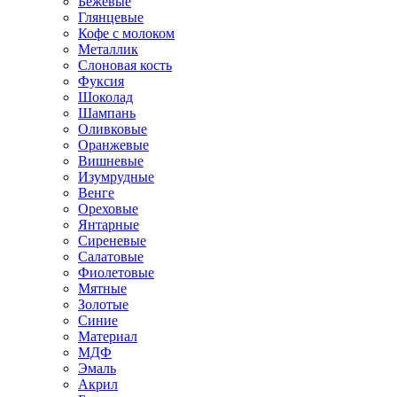
Бежевые
Глянцевые
Кофе с молоком
Металлик
Слоновая кость
Фуксия
Шоколад
Шампань
Оливковые
Оранжевые
Вишневые
Изумрудные
Венге
Ореховые
Янтарные
Сиреневые
Салатовые
Фиолетовые
Мятные
Золотые
Синие
Материал
МДФ
Эмаль
Акрил