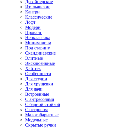
Дизайнерские
Итальянские
Кантри
Классические
Лофт
Модерн
Прованс
Неоклассика
Минимализм
Под старину
Скандинавские
Элитные
Эксклюзивные
Хай-тек
Особенности
Для студии
Для хрущевки
Для дачи
Встроенные
С антресолями
С барной стойкой
С островом
Малогабаритные
Модульные
Скрытые ручки