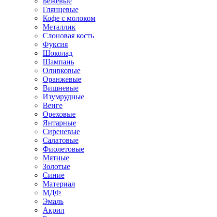
Бежевые
Глянцевые
Кофе с молоком
Металлик
Слоновая кость
Фуксия
Шоколад
Шампань
Оливковые
Оранжевые
Вишневые
Изумрудные
Венге
Ореховые
Янтарные
Сиреневые
Салатовые
Фиолетовые
Мятные
Золотые
Синие
Материал
МДФ
Эмаль
Акрил