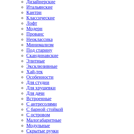
Дизайнерские
Итальянские
Кантри
Классические
Лофт
Модерн
Прованс
Неоклассика
Минимализм
Под старину
Скандинавские
Элитные
Эксклюзивные
Хай-тек
Особенности
Для студии
Для хрущевки
Для дачи
Встроенные
С антресолями
С барной стойкой
С островом
Малогабаритные
Модульные
Скрытые ручки