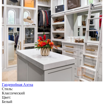
Гардеробная Аэгна
Стиль:
Классический
Цвет:
Белый