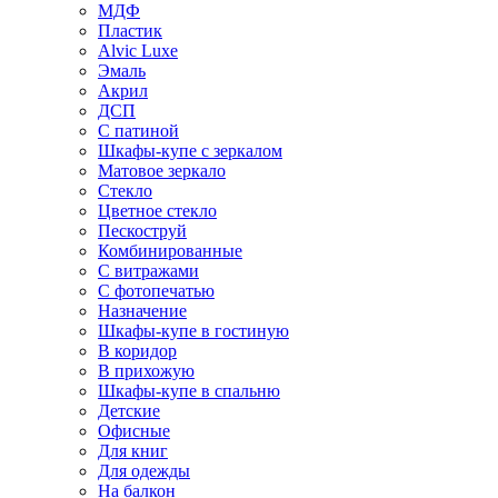
МДФ
Пластик
Alvic Luxe
Эмаль
Акрил
ДСП
С патиной
Шкафы-купе с зеркалом
Матовое зеркало
Стекло
Цветное стекло
Пескоструй
Комбинированные
С витражами
С фотопечатью
Назначение
Шкафы-купе в гостиную
В коридор
В прихожую
Шкафы-купе в спальню
Детские
Офисные
Для книг
Для одежды
На балкон