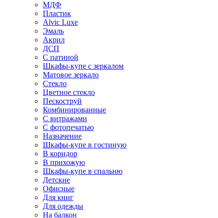
МДФ
Пластик
Alvic Luxe
Эмаль
Акрил
ДСП
С патиной
Шкафы-купе с зеркалом
Матовое зеркало
Стекло
Цветное стекло
Пескоструй
Комбинированные
С витражами
С фотопечатью
Назначение
Шкафы-купе в гостиную
В коридор
В прихожую
Шкафы-купе в спальню
Детские
Офисные
Для книг
Для одежды
На балкон