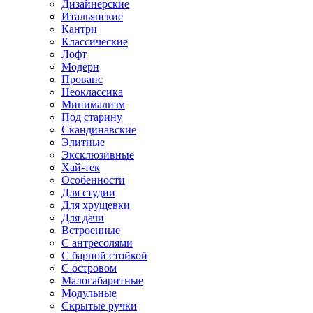
Дизайнерские
Итальянские
Кантри
Классические
Лофт
Модерн
Прованс
Неоклассика
Минимализм
Под старину
Скандинавские
Элитные
Эксклюзивные
Хай-тек
Особенности
Для студии
Для хрущевки
Для дачи
Встроенные
С антресолями
С барной стойкой
С островом
Малогабаритные
Модульные
Скрытые ручки