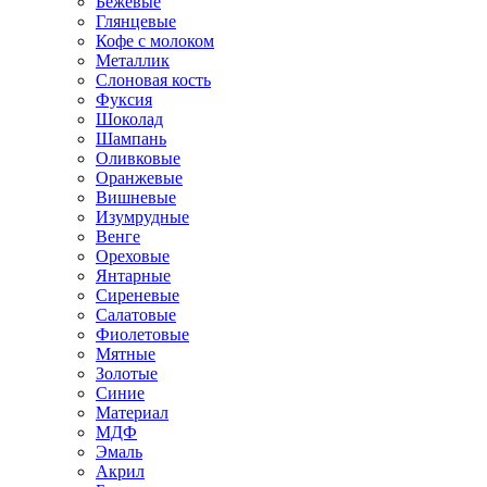
Бежевые
Глянцевые
Кофе с молоком
Металлик
Слоновая кость
Фуксия
Шоколад
Шампань
Оливковые
Оранжевые
Вишневые
Изумрудные
Венге
Ореховые
Янтарные
Сиреневые
Салатовые
Фиолетовые
Мятные
Золотые
Синие
Материал
МДФ
Эмаль
Акрил