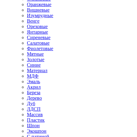
Оранжевые
Вишневые
Изумрудные
Венге
Ореховые
Янтарные
Сиреневые
Салатовые
Фиолетовые
Мятные
Золотые
Синие
Материал
МДФ
Эмаль
Акрил
Береза
Дерево
Дуб
ЛДСП
Массив
Пластик
Шпон
Экошпон
С патиной