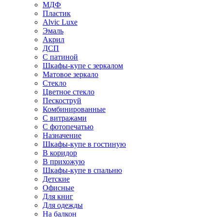
МДФ
Пластик
Alvic Luxe
Эмаль
Акрил
ДСП
С патиной
Шкафы-купе с зеркалом
Матовое зеркало
Стекло
Цветное стекло
Пескоструй
Комбинированные
С витражами
С фотопечатью
Назначение
Шкафы-купе в гостиную
В коридор
В прихожую
Шкафы-купе в спальню
Детские
Офисные
Для книг
Для одежды
На балкон