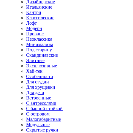
Дизайнерские
Итальянские
Кантри
Классические
Лофт
Модерн
Прованс
Неоклассика
Минимализм
Под старину
Скандинавские
Элитные
Эксклюзивные
Хай-тек
Особенности
Для студии
Для хрущевки
Для дачи
Встроенные
С антресолями
С барной стойкой
С островом
Малогабаритные
Модульные
Скрытые ручки