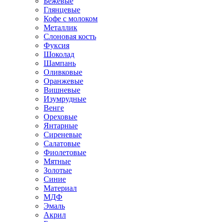
Бежевые
Глянцевые
Кофе с молоком
Металлик
Слоновая кость
Фуксия
Шоколад
Шампань
Оливковые
Оранжевые
Вишневые
Изумрудные
Венге
Ореховые
Янтарные
Сиреневые
Салатовые
Фиолетовые
Мятные
Золотые
Синие
Материал
МДФ
Эмаль
Акрил