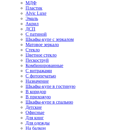
МДФ
Пластик
Alvic Luxe
Эмаль
Акрил
ДСП
С патиной
Шкафы-купе с зеркалом
Матовое зеркало
Стекло
Цветное стекло
Пескоструй
Комбинированные
С витражами
С фотопечатью
Назначение
Шкафы-купе в гостиную
В коридор
В прихожую
Шкафы-купе в спальню
Детские
Офисные
Для книг
Для одежды
На балкон