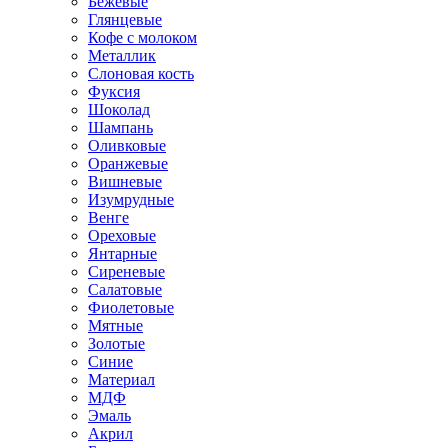
Бежевые
Глянцевые
Кофе с молоком
Металлик
Слоновая кость
Фуксия
Шоколад
Шампань
Оливковые
Оранжевые
Вишневые
Изумрудные
Венге
Ореховые
Янтарные
Сиреневые
Салатовые
Фиолетовые
Мятные
Золотые
Синие
Материал
МДФ
Эмаль
Акрил