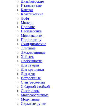
Дизайнерские
Итальянские
Кантри
Классические
Лофт
Модерн
Прованс
Неоклассика
Минимализм
Под старину
Скандинавские
Элитные
Эксклюзивные
Хай-тек
Особенности
Для студии
Для хрущевки
Для дачи
Встроенные
С антресолями
С барной стойкой
С островом
Малогабаритные
Модульные
Скрытые ручки