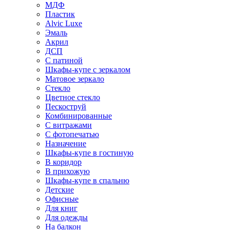
МДФ
Пластик
Alvic Luxe
Эмаль
Акрил
ДСП
С патиной
Шкафы-купе с зеркалом
Матовое зеркало
Стекло
Цветное стекло
Пескоструй
Комбинированные
С витражами
С фотопечатью
Назначение
Шкафы-купе в гостиную
В коридор
В прихожую
Шкафы-купе в спальню
Детские
Офисные
Для книг
Для одежды
На балкон