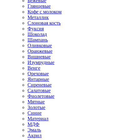
Бежевые
Глянцевые
Кофе с молоком
Металлик
Слоновая кость
Фуксия
Шоколад
Шампань
Оливковые
Оранжевые
Вишневые
Изумрудные
Венге
Ореховые
Янтарные
Сиреневые
Салатовые
Фиолетовые
Мятные
Золотые
Синие
Материал
МДФ
Эмаль
Акрил