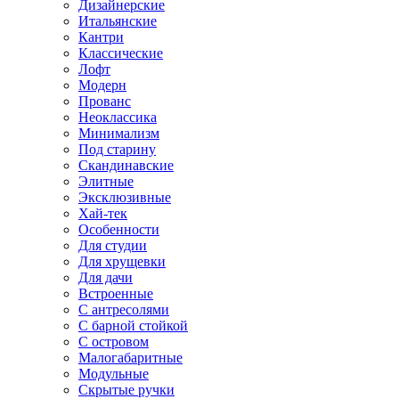
Дизайнерские
Итальянские
Кантри
Классические
Лофт
Модерн
Прованс
Неоклассика
Минимализм
Под старину
Скандинавские
Элитные
Эксклюзивные
Хай-тек
Особенности
Для студии
Для хрущевки
Для дачи
Встроенные
С антресолями
С барной стойкой
С островом
Малогабаритные
Модульные
Скрытые ручки