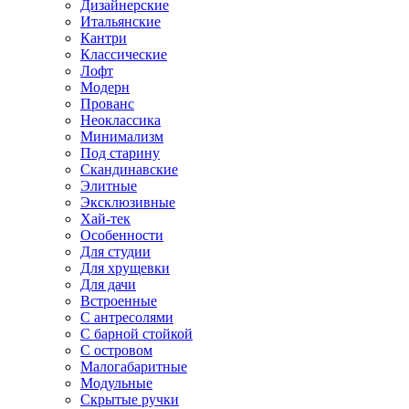
Дизайнерские
Итальянские
Кантри
Классические
Лофт
Модерн
Прованс
Неоклассика
Минимализм
Под старину
Скандинавские
Элитные
Эксклюзивные
Хай-тек
Особенности
Для студии
Для хрущевки
Для дачи
Встроенные
С антресолями
С барной стойкой
С островом
Малогабаритные
Модульные
Скрытые ручки