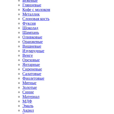
Бежевые
Глянцевые
Кофе с молоком
Металлик
Слоновая кость
Фуксия
Шоколад
Шампань
Оливковые
Оранжевые
Вишневые
Изумрудные
Венге
Ореховые
Янтарные
Сиреневые
Салатовые
Фиолетовые
Мятные
Золотые
Синие
Материал
МДФ
Эмаль
Акрил