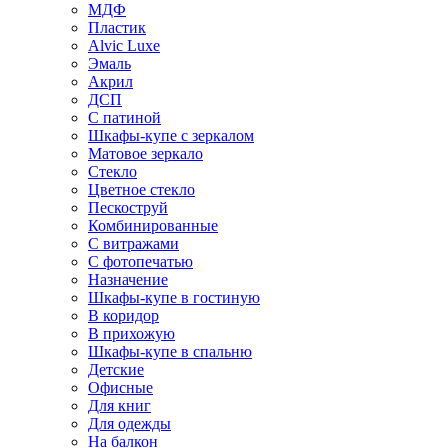
МДФ
Пластик
Alvic Luxe
Эмаль
Акрил
ДСП
С патиной
Шкафы-купе с зеркалом
Матовое зеркало
Стекло
Цветное стекло
Пескоструй
Комбинированные
С витражами
С фотопечатью
Назначение
Шкафы-купе в гостиную
В коридор
В прихожую
Шкафы-купе в спальню
Детские
Офисные
Для книг
Для одежды
На балкон