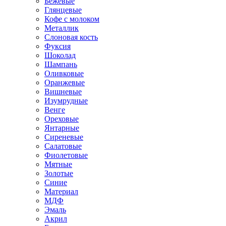
Бежевые
Глянцевые
Кофе с молоком
Металлик
Слоновая кость
Фуксия
Шоколад
Шампань
Оливковые
Оранжевые
Вишневые
Изумрудные
Венге
Ореховые
Янтарные
Сиреневые
Салатовые
Фиолетовые
Мятные
Золотые
Синие
Материал
МДФ
Эмаль
Акрил