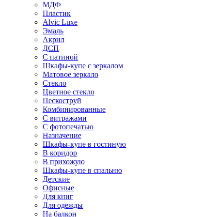
МДФ
Пластик
Alvic Luxe
Эмаль
Акрил
ДСП
С патиной
Шкафы-купе с зеркалом
Матовое зеркало
Стекло
Цветное стекло
Пескоструй
Комбинированные
С витражами
С фотопечатью
Назначение
Шкафы-купе в гостиную
В коридор
В прихожую
Шкафы-купе в спальню
Детские
Офисные
Для книг
Для одежды
На балкон