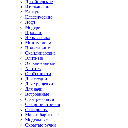
Дизайнерские
Итальянские
Кантри
Классические
Лофт
Модерн
Прованс
Неоклассика
Минимализм
Под старину
Скандинавские
Элитные
Эксклюзивные
Хай-тек
Особенности
Для студии
Для хрущевки
Для дачи
Встроенные
С антресолями
С барной стойкой
С островом
Малогабаритные
Модульные
Скрытые ручки