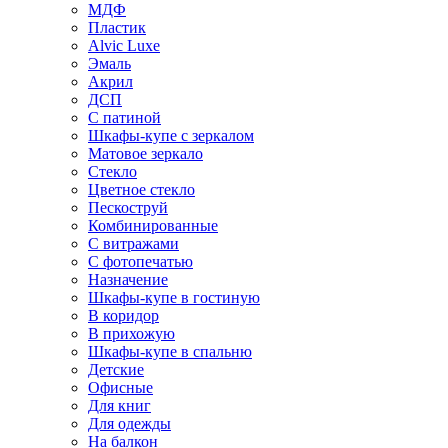
МДФ
Пластик
Alvic Luxe
Эмаль
Акрил
ДСП
С патиной
Шкафы-купе с зеркалом
Матовое зеркало
Стекло
Цветное стекло
Пескоструй
Комбинированные
С витражами
С фотопечатью
Назначение
Шкафы-купе в гостиную
В коридор
В прихожую
Шкафы-купе в спальню
Детские
Офисные
Для книг
Для одежды
На балкон