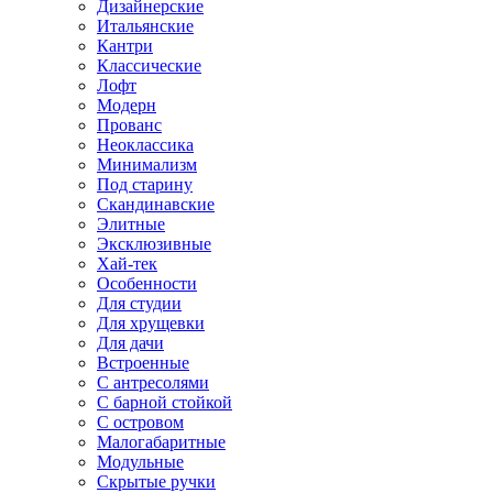
Дизайнерские
Итальянские
Кантри
Классические
Лофт
Модерн
Прованс
Неоклассика
Минимализм
Под старину
Скандинавские
Элитные
Эксклюзивные
Хай-тек
Особенности
Для студии
Для хрущевки
Для дачи
Встроенные
С антресолями
С барной стойкой
С островом
Малогабаритные
Модульные
Скрытые ручки