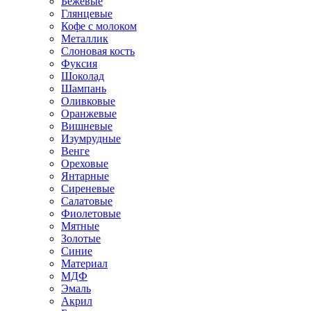
Бежевые
Глянцевые
Кофе с молоком
Металлик
Слоновая кость
Фуксия
Шоколад
Шампань
Оливковые
Оранжевые
Вишневые
Изумрудные
Венге
Ореховые
Янтарные
Сиреневые
Салатовые
Фиолетовые
Мятные
Золотые
Синие
Материал
МДФ
Эмаль
Акрил