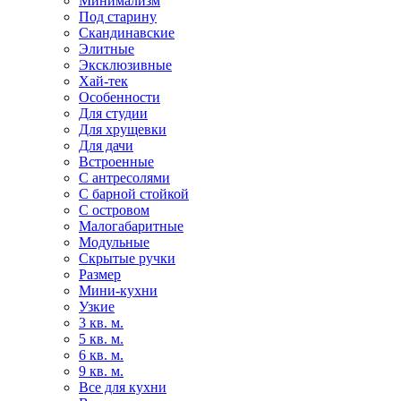
Минимализм
Под старину
Скандинавские
Элитные
Эксклюзивные
Хай-тек
Особенности
Для студии
Для хрущевки
Для дачи
Встроенные
С антресолями
С барной стойкой
С островом
Малогабаритные
Модульные
Скрытые ручки
Размер
Мини-кухни
Узкие
3 кв. м.
5 кв. м.
6 кв. м.
9 кв. м.
Все для кухни