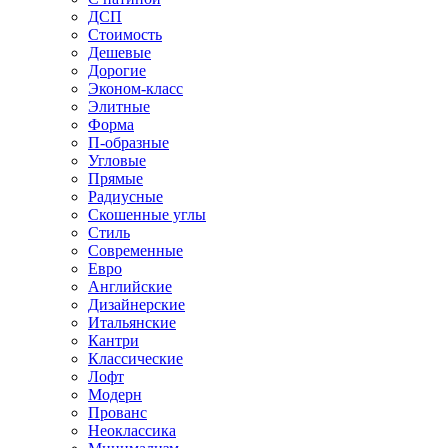
ДСП
Стоимость
Дешевые
Дорогие
Эконом-класс
Элитные
Форма
П-образные
Угловые
Прямые
Радиусные
Скошенные углы
Стиль
Современные
Евро
Английские
Дизайнерские
Итальянские
Кантри
Классические
Лофт
Модерн
Прованс
Неоклассика