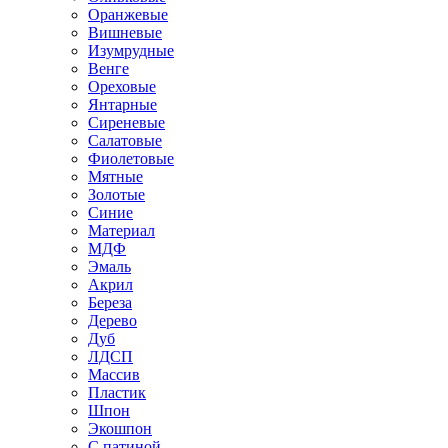
Оранжевые
Вишневые
Изумрудные
Венге
Ореховые
Янтарные
Сиреневые
Салатовые
Фиолетовые
Мятные
Золотые
Синие
Материал
МДФ
Эмаль
Акрил
Береза
Дерево
Дуб
ЛДСП
Массив
Пластик
Шпон
Экошпон
С патиной