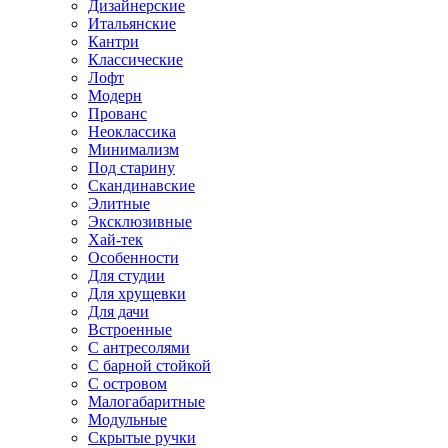
Дизайнерские
Итальянские
Кантри
Классические
Лофт
Модерн
Прованс
Неоклассика
Минимализм
Под старину
Скандинавские
Элитные
Эксклюзивные
Хай-тек
Особенности
Для студии
Для хрущевки
Для дачи
Встроенные
С антресолями
С барной стойкой
С островом
Малогабаритные
Модульные
Скрытые ручки