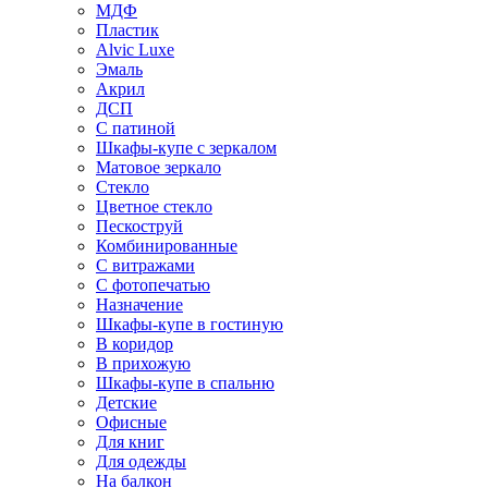
МДФ
Пластик
Alvic Luxe
Эмаль
Акрил
ДСП
С патиной
Шкафы-купе с зеркалом
Матовое зеркало
Стекло
Цветное стекло
Пескоструй
Комбинированные
С витражами
С фотопечатью
Назначение
Шкафы-купе в гостиную
В коридор
В прихожую
Шкафы-купе в спальню
Детские
Офисные
Для книг
Для одежды
На балкон