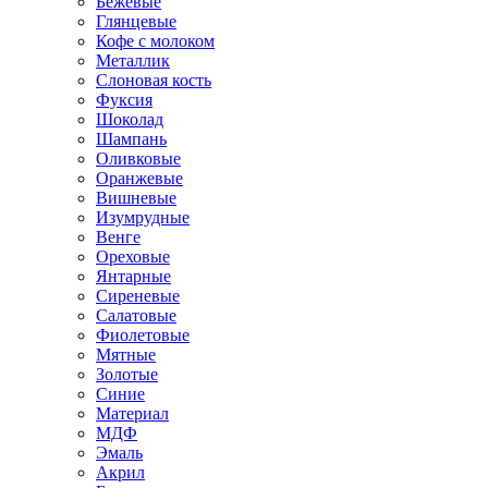
Бежевые
Глянцевые
Кофе с молоком
Металлик
Слоновая кость
Фуксия
Шоколад
Шампань
Оливковые
Оранжевые
Вишневые
Изумрудные
Венге
Ореховые
Янтарные
Сиреневые
Салатовые
Фиолетовые
Мятные
Золотые
Синие
Материал
МДФ
Эмаль
Акрил