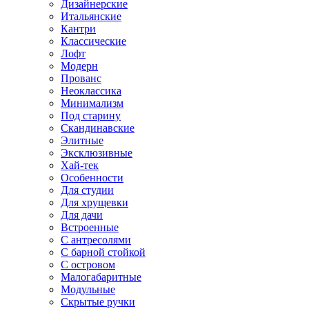
Дизайнерские
Итальянские
Кантри
Классические
Лофт
Модерн
Прованс
Неоклассика
Минимализм
Под старину
Скандинавские
Элитные
Эксклюзивные
Хай-тек
Особенности
Для студии
Для хрущевки
Для дачи
Встроенные
С антресолями
С барной стойкой
С островом
Малогабаритные
Модульные
Скрытые ручки