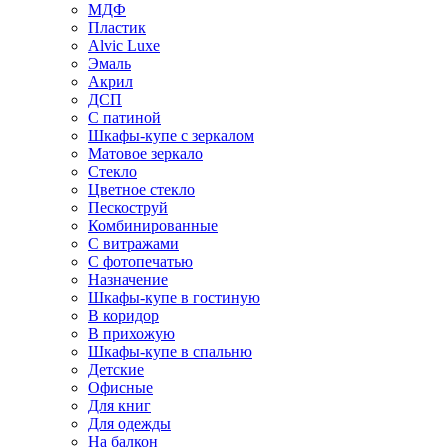
МДФ
Пластик
Alvic Luxe
Эмаль
Акрил
ДСП
С патиной
Шкафы-купе с зеркалом
Матовое зеркало
Стекло
Цветное стекло
Пескоструй
Комбинированные
С витражами
С фотопечатью
Назначение
Шкафы-купе в гостиную
В коридор
В прихожую
Шкафы-купе в спальню
Детские
Офисные
Для книг
Для одежды
На балкон