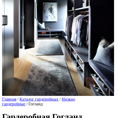
Главная
/
Каталог гардеробных
/
Низкие
гардеробные
/ Гогланд
Гардеробная Гогланд