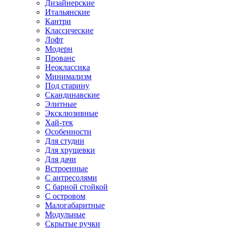
Дизайнерские
Итальянские
Кантри
Классические
Лофт
Модерн
Прованс
Неоклассика
Минимализм
Под старину
Скандинавские
Элитные
Эксклюзивные
Хай-тек
Особенности
Для студии
Для хрущевки
Для дачи
Встроенные
С антресолями
С барной стойкой
С островом
Малогабаритные
Модульные
Скрытые ручки