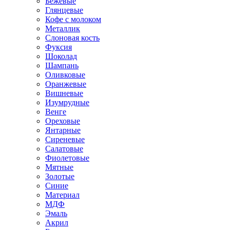
Бежевые
Глянцевые
Кофе с молоком
Металлик
Слоновая кость
Фуксия
Шоколад
Шампань
Оливковые
Оранжевые
Вишневые
Изумрудные
Венге
Ореховые
Янтарные
Сиреневые
Салатовые
Фиолетовые
Мятные
Золотые
Синие
Материал
МДФ
Эмаль
Акрил