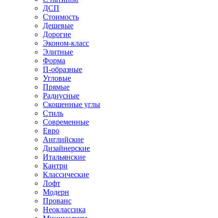
ДСП
Стоимость
Дешевые
Дорогие
Эконом-класс
Элитные
Форма
П-образные
Угловые
Прямые
Радиусные
Скошенные углы
Стиль
Современные
Евро
Английские
Дизайнерские
Итальянские
Кантри
Классические
Лофт
Модерн
Прованс
Неоклассика