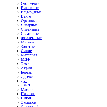
Оранжевые
Вишневые
Изумрудные
Венге
Ореховые
Янтарные
Сиреневые
Салатовые
Фиолетовые
Мятные
Золотые
Синие
Материал
МДФ
Эмаль
Акрил
Береза
Дерево
Дуб
ЛДСП
Массив
Пластик
Шпон
Экошпон
С патиной