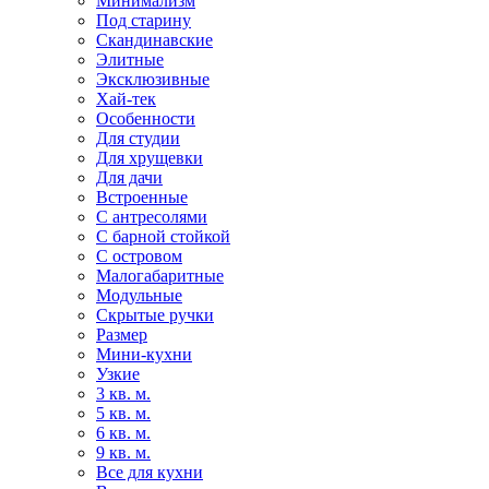
Минимализм
Под старину
Скандинавские
Элитные
Эксклюзивные
Хай-тек
Особенности
Для студии
Для хрущевки
Для дачи
Встроенные
С антресолями
С барной стойкой
С островом
Малогабаритные
Модульные
Скрытые ручки
Размер
Мини-кухни
Узкие
3 кв. м.
5 кв. м.
6 кв. м.
9 кв. м.
Все для кухни