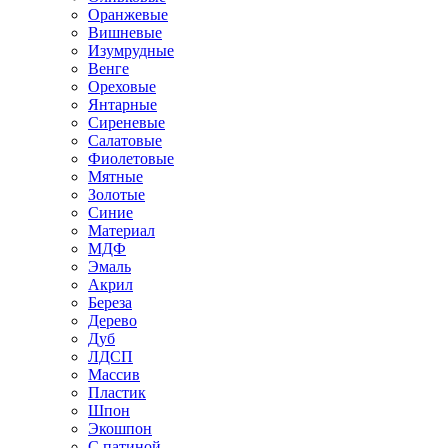
Оранжевые
Вишневые
Изумрудные
Венге
Ореховые
Янтарные
Сиреневые
Салатовые
Фиолетовые
Мятные
Золотые
Синие
Материал
МДФ
Эмаль
Акрил
Береза
Дерево
Дуб
ЛДСП
Массив
Пластик
Шпон
Экошпон
С патиной