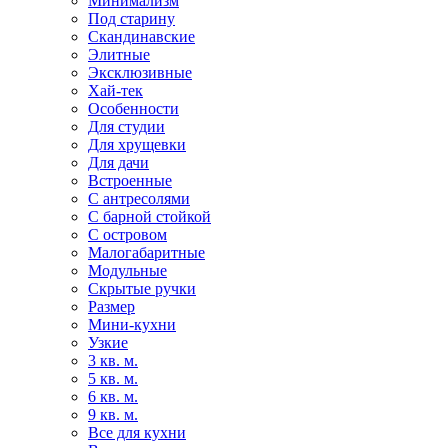
Минимализм
Под старину
Скандинавские
Элитные
Эксклюзивные
Хай-тек
Особенности
Для студии
Для хрущевки
Для дачи
Встроенные
С антресолями
С барной стойкой
С островом
Малогабаритные
Модульные
Скрытые ручки
Размер
Мини-кухни
Узкие
3 кв. м.
5 кв. м.
6 кв. м.
9 кв. м.
Все для кухни