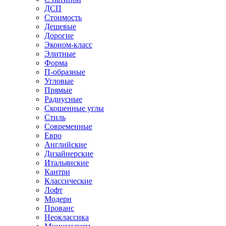
ДСП
Стоимость
Дешевые
Дорогие
Эконом-класс
Элитные
Форма
П-образные
Угловые
Прямые
Радиусные
Скошенные углы
Стиль
Современные
Евро
Английские
Дизайнерские
Итальянские
Кантри
Классические
Лофт
Модерн
Прованс
Неоклассика