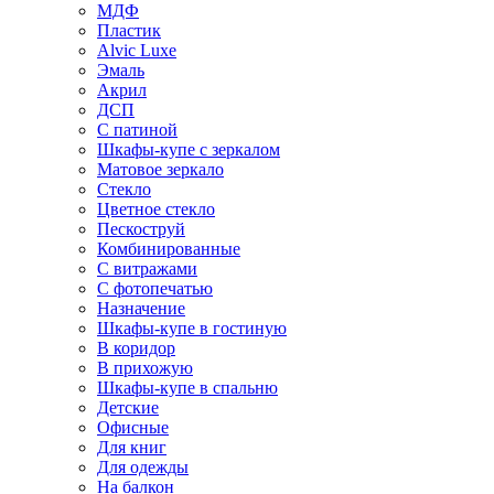
МДФ
Пластик
Alvic Luxe
Эмаль
Акрил
ДСП
С патиной
Шкафы-купе с зеркалом
Матовое зеркало
Стекло
Цветное стекло
Пескоструй
Комбинированные
С витражами
С фотопечатью
Назначение
Шкафы-купе в гостиную
В коридор
В прихожую
Шкафы-купе в спальню
Детские
Офисные
Для книг
Для одежды
На балкон