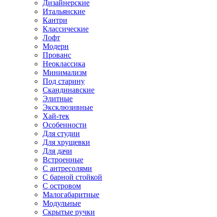
Дизайнерские
Итальянские
Кантри
Классические
Лофт
Модерн
Прованс
Неоклассика
Минимализм
Под старину
Скандинавские
Элитные
Эксклюзивные
Хай-тек
Особенности
Для студии
Для хрущевки
Для дачи
Встроенные
С антресолями
С барной стойкой
С островом
Малогабаритные
Модульные
Скрытые ручки