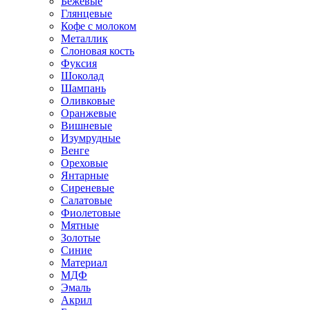
Бежевые
Глянцевые
Кофе с молоком
Металлик
Слоновая кость
Фуксия
Шоколад
Шампань
Оливковые
Оранжевые
Вишневые
Изумрудные
Венге
Ореховые
Янтарные
Сиреневые
Салатовые
Фиолетовые
Мятные
Золотые
Синие
Материал
МДФ
Эмаль
Акрил