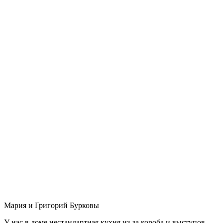
Мария и Григорий Бурковы
У нас в доме нестандартная кухня из-за короба и выступов,