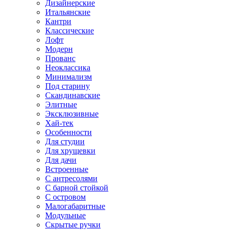
Дизайнерские
Итальянские
Кантри
Классические
Лофт
Модерн
Прованс
Неоклассика
Минимализм
Под старину
Скандинавские
Элитные
Эксклюзивные
Хай-тек
Особенности
Для студии
Для хрущевки
Для дачи
Встроенные
С антресолями
С барной стойкой
С островом
Малогабаритные
Модульные
Скрытые ручки