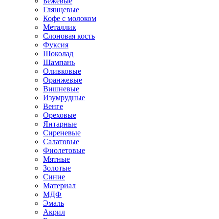
Бежевые
Глянцевые
Кофе с молоком
Металлик
Слоновая кость
Фуксия
Шоколад
Шампань
Оливковые
Оранжевые
Вишневые
Изумрудные
Венге
Ореховые
Янтарные
Сиреневые
Салатовые
Фиолетовые
Мятные
Золотые
Синие
Материал
МДФ
Эмаль
Акрил