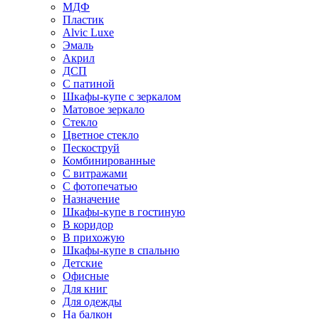
МДФ
Пластик
Alvic Luxe
Эмаль
Акрил
ДСП
С патиной
Шкафы-купе с зеркалом
Матовое зеркало
Стекло
Цветное стекло
Пескоструй
Комбинированные
С витражами
С фотопечатью
Назначение
Шкафы-купе в гостиную
В коридор
В прихожую
Шкафы-купе в спальню
Детские
Офисные
Для книг
Для одежды
На балкон