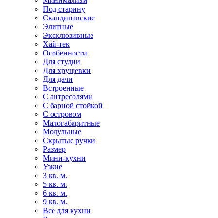
Минимализм
Под старину
Скандинавские
Элитные
Эксклюзивные
Хай-тек
Особенности
Для студии
Для хрущевки
Для дачи
Встроенные
С антресолями
С барной стойкой
С островом
Малогабаритные
Модульные
Скрытые ручки
Размер
Мини-кухни
Узкие
3 кв. м.
5 кв. м.
6 кв. м.
9 кв. м.
Все для кухни