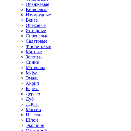
Оранжевые
Вишневые
Изумрудные
Венге
Ореховые
Янтарные
Сиреневые
Салатовые
Фиолетовые
Мятные
Золотые
Синие
Материал
МДФ
Эмаль
Акрил
Береза
Дерево
Дуб
ЛДСП
Массив
Пластик
Шпон
Экошпон
С патиной