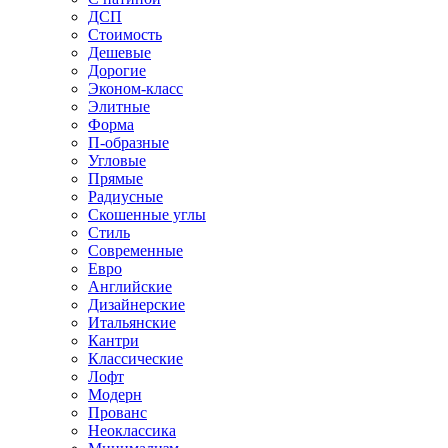
ДСП
Стоимость
Дешевые
Дорогие
Эконом-класс
Элитные
Форма
П-образные
Угловые
Прямые
Радиусные
Скошенные углы
Стиль
Современные
Евро
Английские
Дизайнерские
Итальянские
Кантри
Классические
Лофт
Модерн
Прованс
Неоклассика