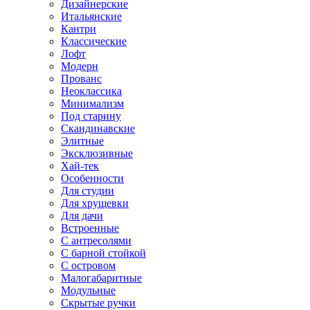
Дизайнерские
Итальянские
Кантри
Классические
Лофт
Модерн
Прованс
Неоклассика
Минимализм
Под старину
Скандинавские
Элитные
Эксклюзивные
Хай-тек
Особенности
Для студии
Для хрущевки
Для дачи
Встроенные
С антресолями
С барной стойкой
С островом
Малогабаритные
Модульные
Скрытые ручки