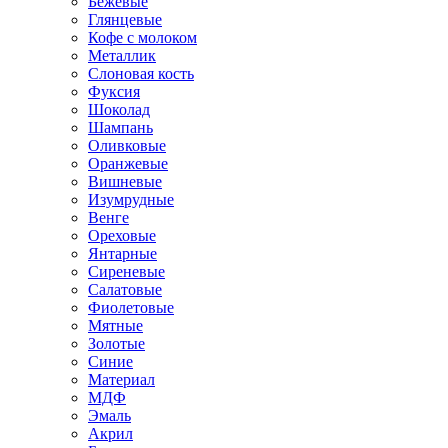
Бежевые
Глянцевые
Кофе с молоком
Металлик
Слоновая кость
Фуксия
Шоколад
Шампань
Оливковые
Оранжевые
Вишневые
Изумрудные
Венге
Ореховые
Янтарные
Сиреневые
Салатовые
Фиолетовые
Мятные
Золотые
Синие
Материал
МДФ
Эмаль
Акрил