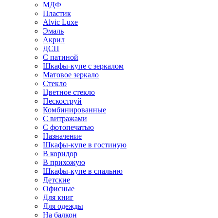
МДФ
Пластик
Alvic Luxe
Эмаль
Акрил
ДСП
С патиной
Шкафы-купе с зеркалом
Матовое зеркало
Стекло
Цветное стекло
Пескоструй
Комбинированные
С витражами
С фотопечатью
Назначение
Шкафы-купе в гостиную
В коридор
В прихожую
Шкафы-купе в спальню
Детские
Офисные
Для книг
Для одежды
На балкон