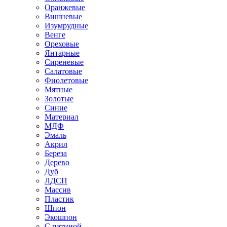
Оранжевые
Вишневые
Изумрудные
Венге
Ореховые
Янтарные
Сиреневые
Салатовые
Фиолетовые
Мятные
Золотые
Синие
Материал
МДФ
Эмаль
Акрил
Береза
Дерево
Дуб
ЛДСП
Массив
Пластик
Шпон
Экошпон
С патиной