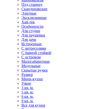
Минимализм
Под старину
Скандинавские
Элитные
Эксклюзивные
Хай-тек
Особенности
Для студии
Для хрущевки
Для дачи
Встроенные
С антресолями
С барной стойкой
С островом
Малогабаритные
Модульные
Скрытые ручки
Размер
Мини-кухни
Узкие
3 кв. м.
5 кв. м.
6 кв. м.
9 кв. м.
Все для кухни