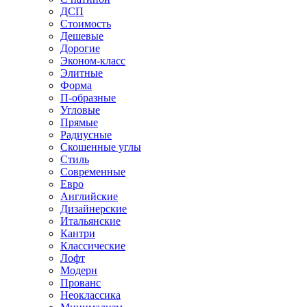
ДСП
Стоимость
Дешевые
Дорогие
Эконом-класс
Элитные
Форма
П-образные
Угловые
Прямые
Радиусные
Скошенные углы
Стиль
Современные
Евро
Английские
Дизайнерские
Итальянские
Кантри
Классические
Лофт
Модерн
Прованс
Неоклассика