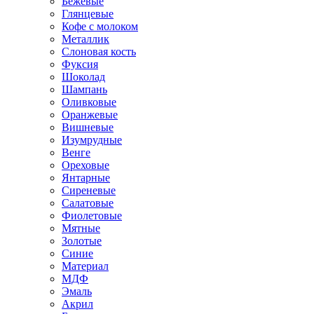
Бежевые
Глянцевые
Кофе с молоком
Металлик
Слоновая кость
Фуксия
Шоколад
Шампань
Оливковые
Оранжевые
Вишневые
Изумрудные
Венге
Ореховые
Янтарные
Сиреневые
Салатовые
Фиолетовые
Мятные
Золотые
Синие
Материал
МДФ
Эмаль
Акрил