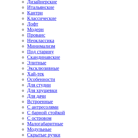
Дизайнерские
Итальянские
Кантри
Классические
Лофт
Модерн
Прованс
Неоклассика
Минимализм
Под старину
Скандинавские
Элитные
Эксклюзивные
Хай-тек
Особенности
Для студии
Для хрущевки
Для дачи
Встроенные
С антресолями
С барной стойкой
С островом
Малогабаритные
Модульные
Скрытые ручки