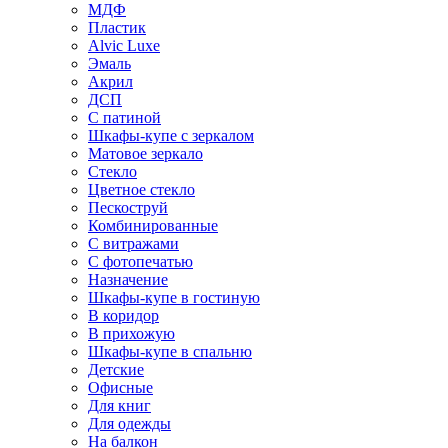
МДФ
Пластик
Alvic Luxe
Эмаль
Акрил
ДСП
С патиной
Шкафы-купе с зеркалом
Матовое зеркало
Стекло
Цветное стекло
Пескоструй
Комбинированные
С витражами
С фотопечатью
Назначение
Шкафы-купе в гостиную
В коридор
В прихожую
Шкафы-купе в спальню
Детские
Офисные
Для книг
Для одежды
На балкон