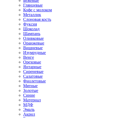
Бежевые
Глянцевые
Кофе с молоком
Металлик
Слоновая кость
Фуксия
Шоколад
Шампань
Оливковые
Оранжевые
Вишневые
Изумрудные
Венге
Ореховые
Янтарные
Сиреневые
Салатовые
Фиолетовые
Мятные
Золотые
Синие
Материал
МДФ
Эмаль
Акрил