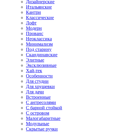
Дизайнерские
Итальянские
Кантри
Классические
Лофт
Модерн
Прованс
Неоклассика
Минимализм
Под старину
Скандинавские
Элитные
Эксклюзивные
Хай-тек
Особенности
Для студии
Для хрущевки
Для дачи
Встроенные
С антресолями
С барной стойкой
С островом
Малогабаритные
Модульные
Скрытые ручки