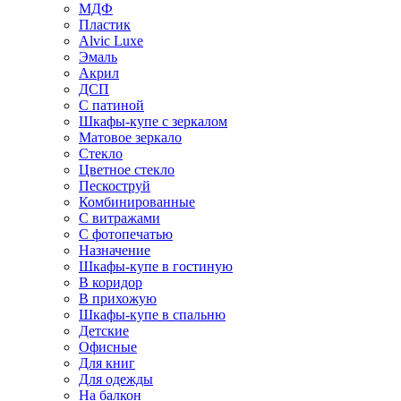
МДФ
Пластик
Alvic Luxe
Эмаль
Акрил
ДСП
С патиной
Шкафы-купе с зеркалом
Матовое зеркало
Стекло
Цветное стекло
Пескоструй
Комбинированные
С витражами
С фотопечатью
Назначение
Шкафы-купе в гостиную
В коридор
В прихожую
Шкафы-купе в спальню
Детские
Офисные
Для книг
Для одежды
На балкон