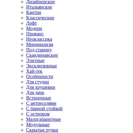
Дизайнерские
Итальянские
Кантри
Классические
Лофт
Модерн
Прованс
Неоклассика
Минимализм
Под старину
Скандинавские
Элитные
Эксклюзивные
Хай-тек
Особенности
Для студии
Для хрущевки
Для дачи
Встроенные
С антресолями
С барной стойкой
С островом
Малогабаритные
Модульные
Скрытые ручки