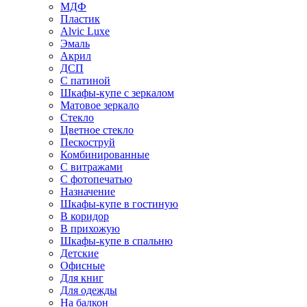
МДФ
Пластик
Alvic Luxe
Эмаль
Акрил
ДСП
С патиной
Шкафы-купе с зеркалом
Матовое зеркало
Стекло
Цветное стекло
Пескоструй
Комбинированные
С витражами
С фотопечатью
Назначение
Шкафы-купе в гостиную
В коридор
В прихожую
Шкафы-купе в спальню
Детские
Офисные
Для книг
Для одежды
На балкон