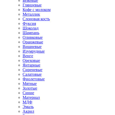
Бежевые
Глянцевые
Кофе с молоком
Металлик
Слоновая кость
Фуксия
Шоколад
Шампань
Оливковые
Оранжевые
Вишневые
Изумрудные
Венге
Ореховые
Янтарные
Сиреневые
Салатовые
Фиолетовые
Мятные
Золотые
Синие
Материал
МДФ
Эмаль
Акрил