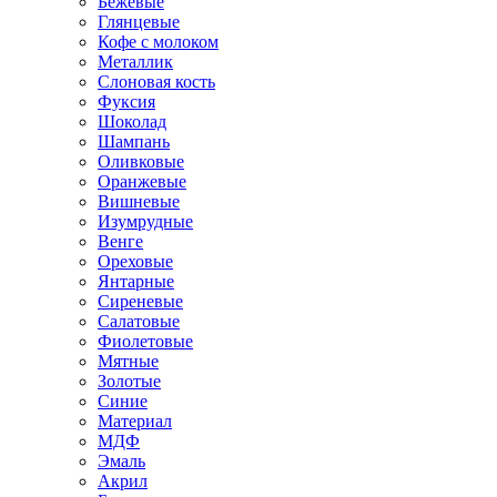
Бежевые
Глянцевые
Кофе с молоком
Металлик
Слоновая кость
Фуксия
Шоколад
Шампань
Оливковые
Оранжевые
Вишневые
Изумрудные
Венге
Ореховые
Янтарные
Сиреневые
Салатовые
Фиолетовые
Мятные
Золотые
Синие
Материал
МДФ
Эмаль
Акрил