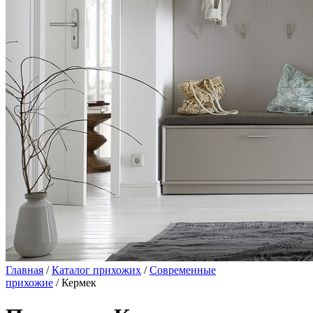
Главная
/
Каталог прихожих
/
Современные
прихожие
/ Кермек