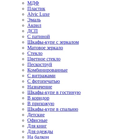
МДФ
Пластик
Alvic Luxe
Эмаль
Акрил
ДСП
С патиной
Шкафы-купе с зеркалом
Матовое зеркало
Стекло
Цветное стекло
Пескоструй
Комбинированные
С витражами
С фотопечатью
Назначение
Шкафы-купе в гостиную
В коридор
В прихожую
Шкафы-купе в спальню
Детские
Офисные
Для книг
Для одежды
На балкон