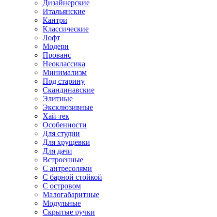
Дизайнерские
Итальянские
Кантри
Классические
Лофт
Модерн
Прованс
Неоклассика
Минимализм
Под старину
Скандинавские
Элитные
Эксклюзивные
Хай-тек
Особенности
Для студии
Для хрущевки
Для дачи
Встроенные
С антресолями
С барной стойкой
С островом
Малогабаритные
Модульные
Скрытые ручки