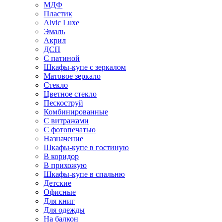
МДФ
Пластик
Alvic Luxe
Эмаль
Акрил
ДСП
С патиной
Шкафы-купе с зеркалом
Матовое зеркало
Стекло
Цветное стекло
Пескоструй
Комбинированные
С витражами
С фотопечатью
Назначение
Шкафы-купе в гостиную
В коридор
В прихожую
Шкафы-купе в спальню
Детские
Офисные
Для книг
Для одежды
На балкон