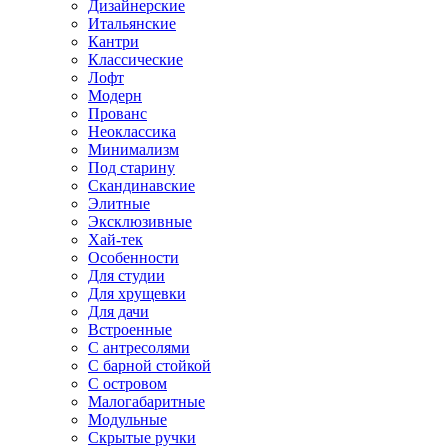
Дизайнерские
Итальянские
Кантри
Классические
Лофт
Модерн
Прованс
Неоклассика
Минимализм
Под старину
Скандинавские
Элитные
Эксклюзивные
Хай-тек
Особенности
Для студии
Для хрущевки
Для дачи
Встроенные
С антресолями
С барной стойкой
С островом
Малогабаритные
Модульные
Скрытые ручки