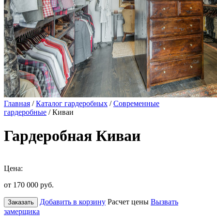
Главная
/
Каталог гардеробных
/
Современные
гардеробные
/ Киваи
Гардеробная Киваи
Цена:
от 170 000
руб.
Добавить в корзину
Расчет цены
Вызвать
Заказать
замерщика