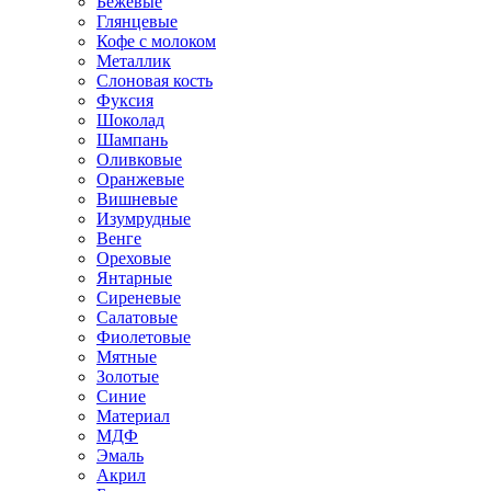
Бежевые
Глянцевые
Кофе с молоком
Металлик
Слоновая кость
Фуксия
Шоколад
Шампань
Оливковые
Оранжевые
Вишневые
Изумрудные
Венге
Ореховые
Янтарные
Сиреневые
Салатовые
Фиолетовые
Мятные
Золотые
Синие
Материал
МДФ
Эмаль
Акрил