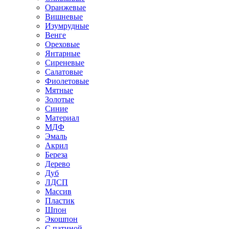
Оранжевые
Вишневые
Изумрудные
Венге
Ореховые
Янтарные
Сиреневые
Салатовые
Фиолетовые
Мятные
Золотые
Синие
Материал
МДФ
Эмаль
Акрил
Береза
Дерево
Дуб
ЛДСП
Массив
Пластик
Шпон
Экошпон
С патиной