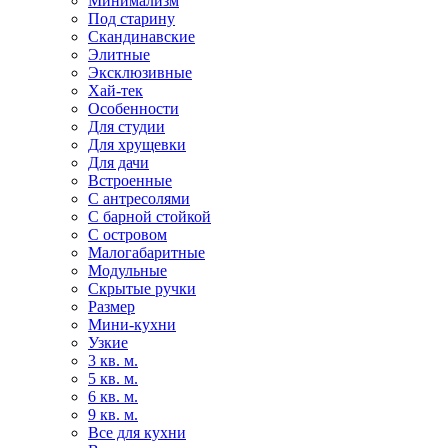
Минимализм
Под старину
Скандинавские
Элитные
Эксклюзивные
Хай-тек
Особенности
Для студии
Для хрущевки
Для дачи
Встроенные
С антресолями
С барной стойкой
С островом
Малогабаритные
Модульные
Скрытые ручки
Размер
Мини-кухни
Узкие
3 кв. м.
5 кв. м.
6 кв. м.
9 кв. м.
Все для кухни