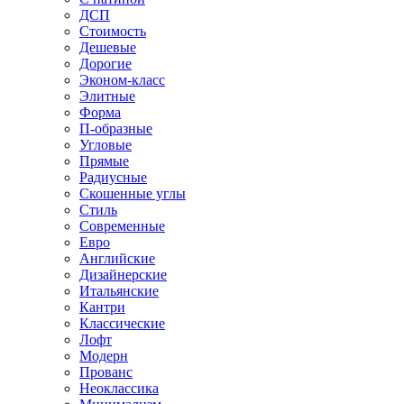
ДСП
Стоимость
Дешевые
Дорогие
Эконом-класс
Элитные
Форма
П-образные
Угловые
Прямые
Радиусные
Скошенные углы
Стиль
Современные
Евро
Английские
Дизайнерские
Итальянские
Кантри
Классические
Лофт
Модерн
Прованс
Неоклассика