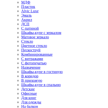
МДФ
Пластик
Alvic Luxe
Эмаль
Акрил
ДСП
С патиной
Шкафы-купе с зеркалом
Матовое зеркало
Стекло
Цветное стекло
Пескоструй
Комбинированные
С витражами
С фотопечатью
Назначение
Шкафы-купе в гостиную
В коридор
В прихожую
Шкафы-купе в спальню
Детские
Офисные
Для книг
Для одежды
На балкон