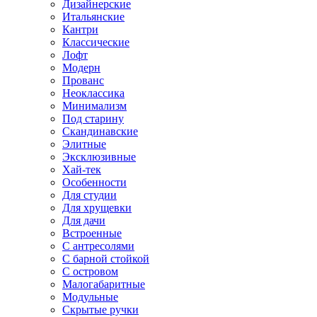
Дизайнерские
Итальянские
Кантри
Классические
Лофт
Модерн
Прованс
Неоклассика
Минимализм
Под старину
Скандинавские
Элитные
Эксклюзивные
Хай-тек
Особенности
Для студии
Для хрущевки
Для дачи
Встроенные
С антресолями
С барной стойкой
С островом
Малогабаритные
Модульные
Скрытые ручки