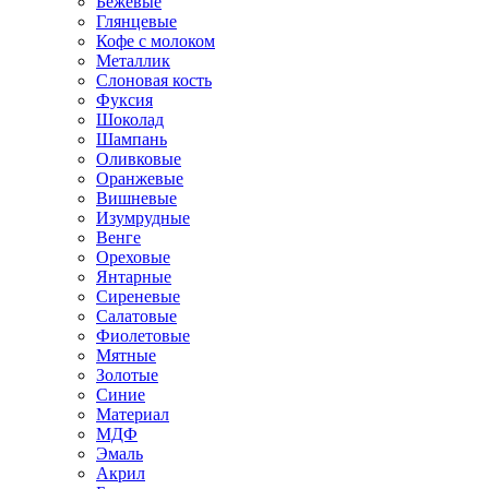
Бежевые
Глянцевые
Кофе с молоком
Металлик
Слоновая кость
Фуксия
Шоколад
Шампань
Оливковые
Оранжевые
Вишневые
Изумрудные
Венге
Ореховые
Янтарные
Сиреневые
Салатовые
Фиолетовые
Мятные
Золотые
Синие
Материал
МДФ
Эмаль
Акрил