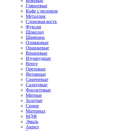
Бежевые
Глянцевые
Кофе с молоком
Металлик
Слоновая кость
Фуксия
Шоколад
Шампань
Оливковые
Оранжевые
Вишневые
Изумрудные
Венге
Ореховые
Янтарные
Сиреневые
Салатовые
Фиолетовые
Мятные
Золотые
Синие
Материал
МДФ
Эмаль
Акрил