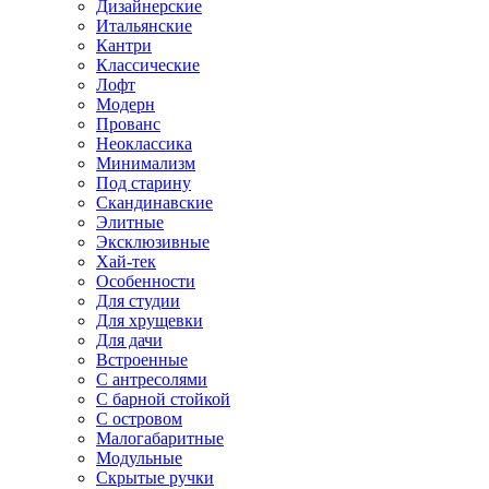
Дизайнерские
Итальянские
Кантри
Классические
Лофт
Модерн
Прованс
Неоклассика
Минимализм
Под старину
Скандинавские
Элитные
Эксклюзивные
Хай-тек
Особенности
Для студии
Для хрущевки
Для дачи
Встроенные
С антресолями
С барной стойкой
С островом
Малогабаритные
Модульные
Скрытые ручки