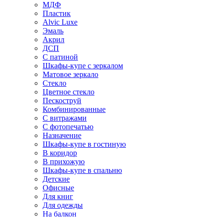
МДФ
Пластик
Alvic Luxe
Эмаль
Акрил
ДСП
С патиной
Шкафы-купе с зеркалом
Матовое зеркало
Стекло
Цветное стекло
Пескоструй
Комбинированные
С витражами
С фотопечатью
Назначение
Шкафы-купе в гостиную
В коридор
В прихожую
Шкафы-купе в спальню
Детские
Офисные
Для книг
Для одежды
На балкон