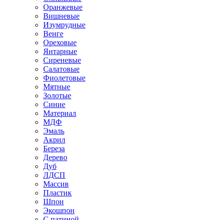
Оранжевые
Вишневые
Изумрудные
Венге
Ореховые
Янтарные
Сиреневые
Салатовые
Фиолетовые
Мятные
Золотые
Синие
Материал
МДФ
Эмаль
Акрил
Береза
Дерево
Дуб
ЛДСП
Массив
Пластик
Шпон
Экошпон
С патиной