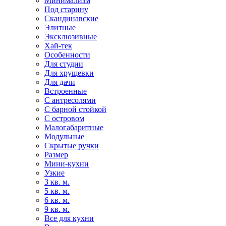
Минимализм
Под старину
Скандинавские
Элитные
Эксклюзивные
Хай-тек
Особенности
Для студии
Для хрущевки
Для дачи
Встроенные
С антресолями
С барной стойкой
С островом
Малогабаритные
Модульные
Скрытые ручки
Размер
Мини-кухни
Узкие
3 кв. м.
5 кв. м.
6 кв. м.
9 кв. м.
Все для кухни