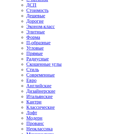
ДСП
Стоимость
Дешевые
Дорогие
Эконом-класс
Элитные
Форма
П-образные
Угловые
Прямые
Радиусные
Скошенные углы
Стиль
Современные
Евро
Английские
Дизайнерские
Итальянские
Кантри
Классические
Лофт
Модерн
Прованс
Неоклассика