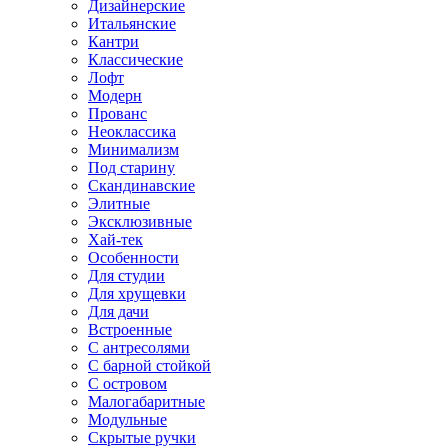
Дизайнерские
Итальянские
Кантри
Классические
Лофт
Модерн
Прованс
Неоклассика
Минимализм
Под старину
Скандинавские
Элитные
Эксклюзивные
Хай-тек
Особенности
Для студии
Для хрущевки
Для дачи
Встроенные
С антресолями
С барной стойкой
С островом
Малогабаритные
Модульные
Скрытые ручки