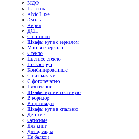
МДФ
Пластик
Alvic Luxe
Эмаль
Акрил
ДСП
С патиной
Шкафы-купе с зеркалом
Матовое зеркало
Стекло
Цветное стекло
Пескоструй
Комбинированные
С витражами
С фотопечатью
Назначение
Шкафы-купе в гостиную
В коридор
В прихожую
Шкафы-купе в спальню
Детские
Офисные
Для книг
Для одежды
На балкон