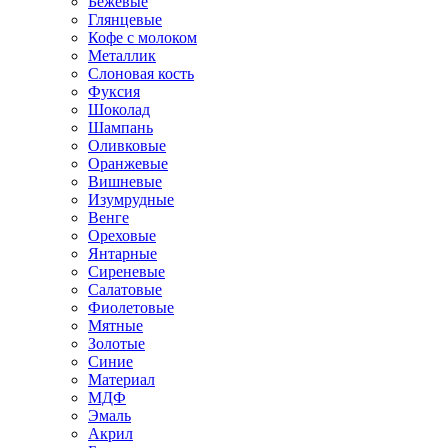
Бежевые
Глянцевые
Кофе с молоком
Металлик
Слоновая кость
Фуксия
Шоколад
Шампань
Оливковые
Оранжевые
Вишневые
Изумрудные
Венге
Ореховые
Янтарные
Сиреневые
Салатовые
Фиолетовые
Мятные
Золотые
Синие
Материал
МДФ
Эмаль
Акрил