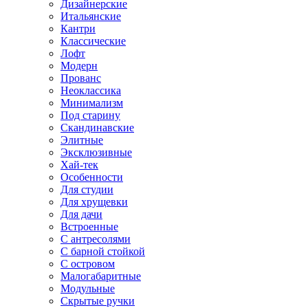
Дизайнерские
Итальянские
Кантри
Классические
Лофт
Модерн
Прованс
Неоклассика
Минимализм
Под старину
Скандинавские
Элитные
Эксклюзивные
Хай-тек
Особенности
Для студии
Для хрущевки
Для дачи
Встроенные
С антресолями
С барной стойкой
С островом
Малогабаритные
Модульные
Скрытые ручки