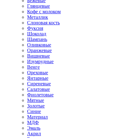
Бежевые
Глянцевые
Кофе с молоком
Металлик
Слоновая кость
Фуксия
Шоколад
Шампань
Оливковые
Оранжевые
Вишневые
Изумрудные
Венге
Ореховые
Янтарные
Сиреневые
Салатовые
Фиолетовые
Мятные
Золотые
Синие
Материал
МДФ
Эмаль
Акрил