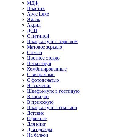
МДФ
Пластик
Alvic Luxe
Эмаль
Акрил
ДСП
С патиной
Шкафы-купе с зеркалом
Матовое зеркало
Стекло
Цветное стекло
Пескоструй
Комбинированные
С витражами
С фотопечатью
Назначение
Шкафы-купе в гостиную
В коридор
В прихожую
Шкафы-купе в спальню
Детские
Офисные
Для книг
Для одежды
На балкон