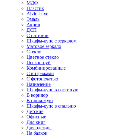
МДФ
Пластик
Alvic Luxe
Эмаль
Акрил
ДСП
С патиной
Шкафы-купе с зеркалом
Матовое зеркало
Стекло
Цветное стекло
Пескоструй
Комбинированные
С витражами
С фотопечатью
Назначение
Шкафы-купе в гостиную
В коридор
В прихожую
Шкафы-купе в спальню
Детские
Офисные
Для книг
Для одежды
На балкон