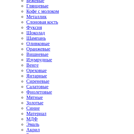
Бежевые
Глянцевые
Кофе с молоком
Металлик
Слоновая кость
Фуксия
Шоколад
Шампань
Оливковые
Оранжевые
Вишневые
Изумрудные
Венге
Ореховые
Янтарные
Сиреневые
Салатовые
Фиолетовые
Мятные
Золотые
Синие
Материал
МДФ
Эмаль
Акрил