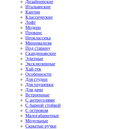
Дизайнерские
Итальянские
Кантри
Классические
Лофт
Модерн
Прованс
Неоклассика
Минимализм
Под старину
Скандинавские
Элитные
Эксклюзивные
Хай-тек
Особенности
Для студии
Для хрущевки
Для дачи
Встроенные
С антресолями
С барной стойкой
С островом
Малогабаритные
Модульные
Скрытые ручки