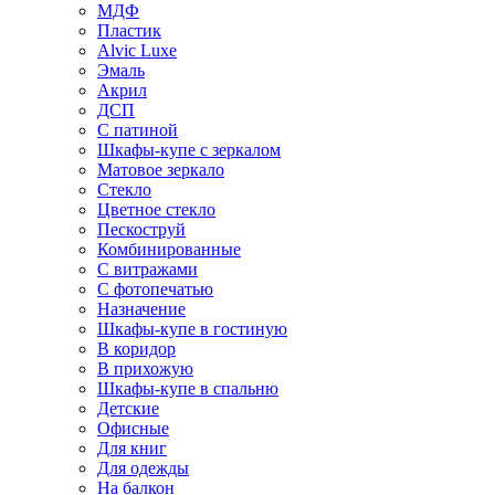
МДФ
Пластик
Alvic Luxe
Эмаль
Акрил
ДСП
С патиной
Шкафы-купе с зеркалом
Матовое зеркало
Стекло
Цветное стекло
Пескоструй
Комбинированные
С витражами
С фотопечатью
Назначение
Шкафы-купе в гостиную
В коридор
В прихожую
Шкафы-купе в спальню
Детские
Офисные
Для книг
Для одежды
На балкон