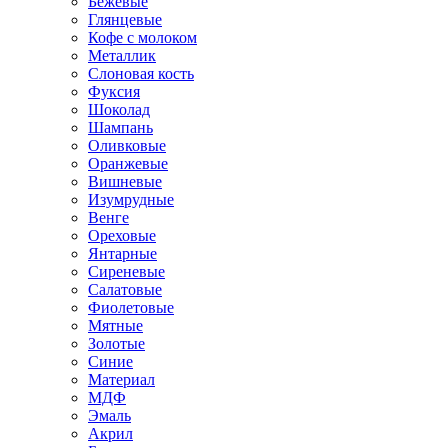
Бежевые
Глянцевые
Кофе с молоком
Металлик
Слоновая кость
Фуксия
Шоколад
Шампань
Оливковые
Оранжевые
Вишневые
Изумрудные
Венге
Ореховые
Янтарные
Сиреневые
Салатовые
Фиолетовые
Мятные
Золотые
Синие
Материал
МДФ
Эмаль
Акрил