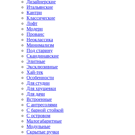
Дизайнерские
Итальянские
Кантри
Классические
Лофт
Модерн
Прованс
Неоклассика
Минимализм
Под старину
Скандинавские
Элитные
Эксклюзивные
Хай-тек
Особенности
Для студии
Для хрущевки
Для дачи
Встроенные
С антресолями
С барной стойкой
С островом
Малогабаритные
Модульные
Скрытые ручки