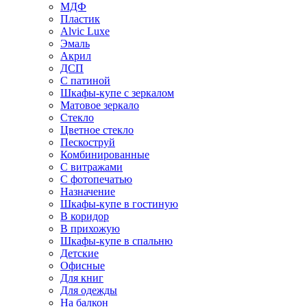
МДФ
Пластик
Alvic Luxe
Эмаль
Акрил
ДСП
С патиной
Шкафы-купе с зеркалом
Матовое зеркало
Стекло
Цветное стекло
Пескоструй
Комбинированные
С витражами
С фотопечатью
Назначение
Шкафы-купе в гостиную
В коридор
В прихожую
Шкафы-купе в спальню
Детские
Офисные
Для книг
Для одежды
На балкон