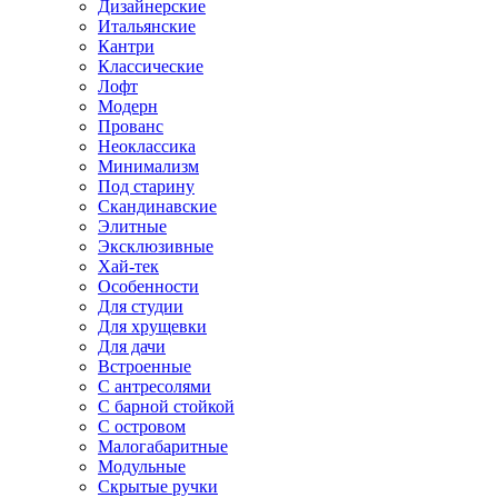
Дизайнерские
Итальянские
Кантри
Классические
Лофт
Модерн
Прованс
Неоклассика
Минимализм
Под старину
Скандинавские
Элитные
Эксклюзивные
Хай-тек
Особенности
Для студии
Для хрущевки
Для дачи
Встроенные
С антресолями
С барной стойкой
С островом
Малогабаритные
Модульные
Скрытые ручки