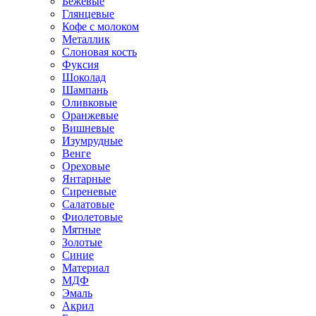
Бежевые
Глянцевые
Кофе с молоком
Металлик
Слоновая кость
Фуксия
Шоколад
Шампань
Оливковые
Оранжевые
Вишневые
Изумрудные
Венге
Ореховые
Янтарные
Сиреневые
Салатовые
Фиолетовые
Мятные
Золотые
Синие
Материал
МДФ
Эмаль
Акрил