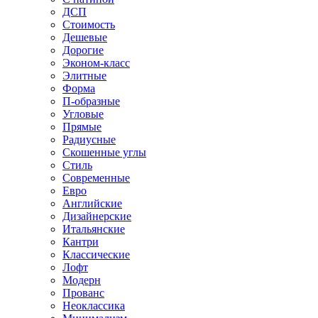
ДСП
Стоимость
Дешевые
Дорогие
Эконом-класс
Элитные
Форма
П-образные
Угловые
Прямые
Радиусные
Скошенные углы
Стиль
Современные
Евро
Английские
Дизайнерские
Итальянские
Кантри
Классические
Лофт
Модерн
Прованс
Неоклассика