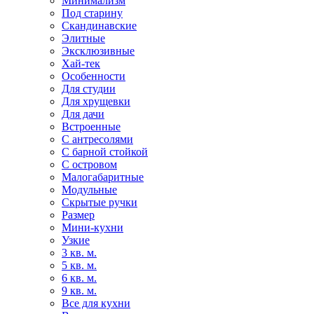
Минимализм
Под старину
Скандинавские
Элитные
Эксклюзивные
Хай-тек
Особенности
Для студии
Для хрущевки
Для дачи
Встроенные
С антресолями
С барной стойкой
С островом
Малогабаритные
Модульные
Скрытые ручки
Размер
Мини-кухни
Узкие
3 кв. м.
5 кв. м.
6 кв. м.
9 кв. м.
Все для кухни