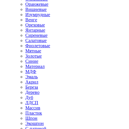
Оранжевые
Вишневые
Изумрудные
Венге
Ореховые
Янтарные
Сиреневые
Салатовые
Фиолетовые
Мятные
Золотые
Синие
Материал
МДФ
Эмаль
Акрил
Береза
Дерево
Дуб
ЛДСП
Массив
Пластик
Шпон
Экошпон
С патиной