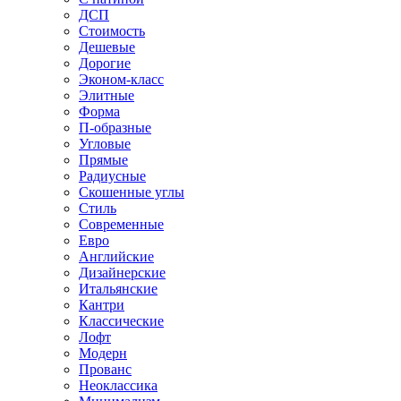
ДСП
Стоимость
Дешевые
Дорогие
Эконом-класс
Элитные
Форма
П-образные
Угловые
Прямые
Радиусные
Скошенные углы
Стиль
Современные
Евро
Английские
Дизайнерские
Итальянские
Кантри
Классические
Лофт
Модерн
Прованс
Неоклассика