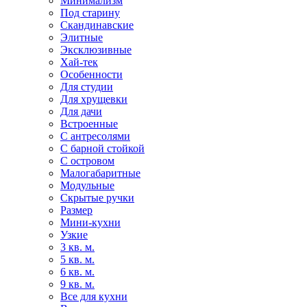
Минимализм
Под старину
Скандинавские
Элитные
Эксклюзивные
Хай-тек
Особенности
Для студии
Для хрущевки
Для дачи
Встроенные
С антресолями
С барной стойкой
С островом
Малогабаритные
Модульные
Скрытые ручки
Размер
Мини-кухни
Узкие
3 кв. м.
5 кв. м.
6 кв. м.
9 кв. м.
Все для кухни