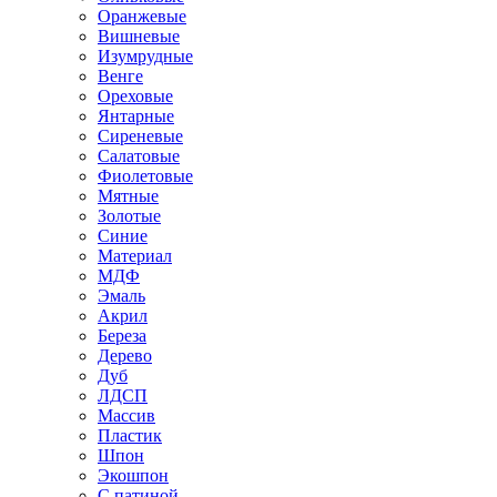
Оранжевые
Вишневые
Изумрудные
Венге
Ореховые
Янтарные
Сиреневые
Салатовые
Фиолетовые
Мятные
Золотые
Синие
Материал
МДФ
Эмаль
Акрил
Береза
Дерево
Дуб
ЛДСП
Массив
Пластик
Шпон
Экошпон
С патиной