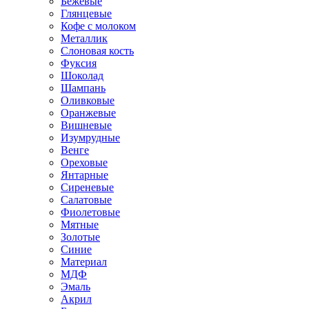
Бежевые
Глянцевые
Кофе с молоком
Металлик
Слоновая кость
Фуксия
Шоколад
Шампань
Оливковые
Оранжевые
Вишневые
Изумрудные
Венге
Ореховые
Янтарные
Сиреневые
Салатовые
Фиолетовые
Мятные
Золотые
Синие
Материал
МДФ
Эмаль
Акрил