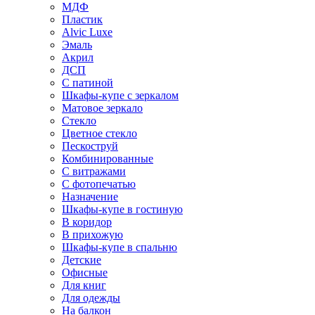
МДФ
Пластик
Alvic Luxe
Эмаль
Акрил
ДСП
С патиной
Шкафы-купе с зеркалом
Матовое зеркало
Стекло
Цветное стекло
Пескоструй
Комбинированные
С витражами
С фотопечатью
Назначение
Шкафы-купе в гостиную
В коридор
В прихожую
Шкафы-купе в спальню
Детские
Офисные
Для книг
Для одежды
На балкон