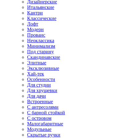
Дизайнерские
Итальянские
Кантри
Классические
Лофт
Модерн
Прованс
Неоклассика
Минимализм
Под старину
Скандинавские
Элитные
Эксклюзивные
Хай-тек
Особенности
Для студии
Для хрущевки
Для дачи
Встроенные
С антресолями
С барной стойкой
С островом
Малогабаритные
Модульные
Скрытые ручки