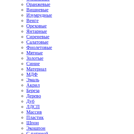
Оранжевые
Вишневые
Изумрудные
Венге
Ореховые
Янтарные
Сиреневые
Салатовые
Фиолетовые
Мятные
Золотые
Синие
Материал
МДФ
Эмаль
Акрил
Береза
Дерево
Дуб
ЛДСП
Массив
Пластик
Шпон
Экошпон
С патиной