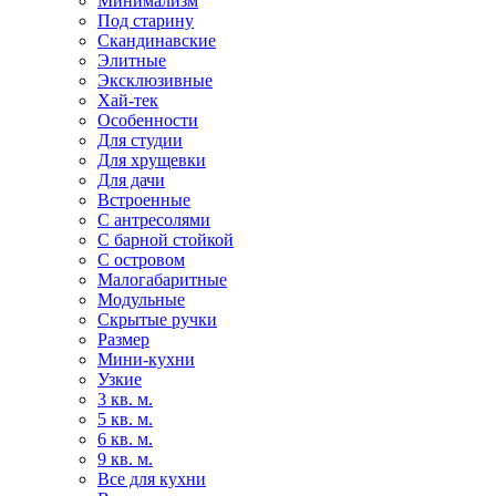
Минимализм
Под старину
Скандинавские
Элитные
Эксклюзивные
Хай-тек
Особенности
Для студии
Для хрущевки
Для дачи
Встроенные
С антресолями
С барной стойкой
С островом
Малогабаритные
Модульные
Скрытые ручки
Размер
Мини-кухни
Узкие
3 кв. м.
5 кв. м.
6 кв. м.
9 кв. м.
Все для кухни