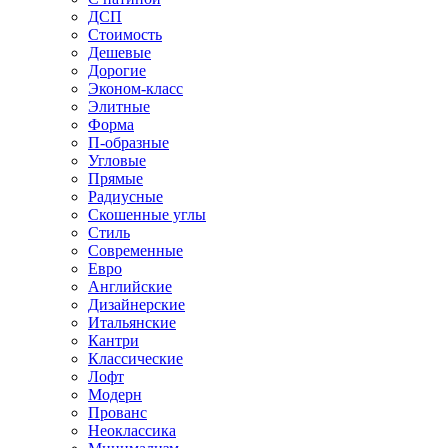
ДСП
Стоимость
Дешевые
Дорогие
Эконом-класс
Элитные
Форма
П-образные
Угловые
Прямые
Радиусные
Скошенные углы
Стиль
Современные
Евро
Английские
Дизайнерские
Итальянские
Кантри
Классические
Лофт
Модерн
Прованс
Неоклассика