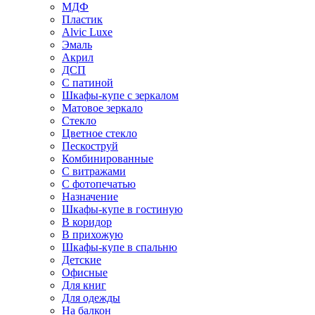
МДФ
Пластик
Alvic Luxe
Эмаль
Акрил
ДСП
С патиной
Шкафы-купе с зеркалом
Матовое зеркало
Стекло
Цветное стекло
Пескоструй
Комбинированные
С витражами
С фотопечатью
Назначение
Шкафы-купе в гостиную
В коридор
В прихожую
Шкафы-купе в спальню
Детские
Офисные
Для книг
Для одежды
На балкон