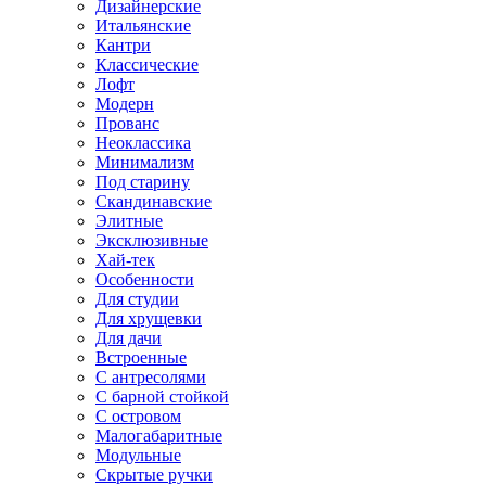
Дизайнерские
Итальянские
Кантри
Классические
Лофт
Модерн
Прованс
Неоклассика
Минимализм
Под старину
Скандинавские
Элитные
Эксклюзивные
Хай-тек
Особенности
Для студии
Для хрущевки
Для дачи
Встроенные
С антресолями
С барной стойкой
С островом
Малогабаритные
Модульные
Скрытые ручки