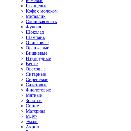
Бежевые
Глянцевые
Кофе с молоком
Металлик
Слоновая кость
Фуксия
Шоколад
Шампань
Оливковые
Оранжевые
Вишневые
Изумрудные
Венге
Ореховые
Янтарные
Сиреневые
Салатовые
Фиолетовые
Мятные
Золотые
Синие
Материал
МДФ
Эмаль
Акрил