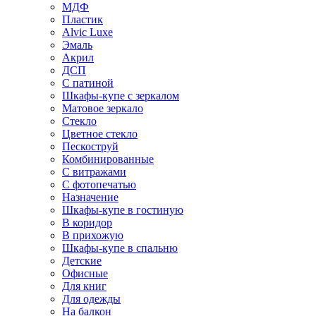
МДФ
Пластик
Alvic Luxe
Эмаль
Акрил
ДСП
С патиной
Шкафы-купе с зеркалом
Матовое зеркало
Стекло
Цветное стекло
Пескоструй
Комбинированные
С витражами
С фотопечатью
Назначение
Шкафы-купе в гостиную
В коридор
В прихожую
Шкафы-купе в спальню
Детские
Офисные
Для книг
Для одежды
На балкон