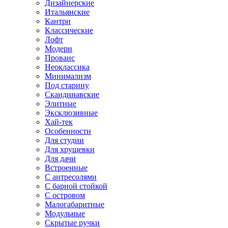
Дизайнерские
Итальянские
Кантри
Классические
Лофт
Модерн
Прованс
Неоклассика
Минимализм
Под старину
Скандинавские
Элитные
Эксклюзивные
Хай-тек
Особенности
Для студии
Для хрущевки
Для дачи
Встроенные
С антресолями
С барной стойкой
С островом
Малогабаритные
Модульные
Скрытые ручки