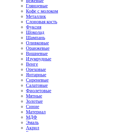
Бежевые
Глянцевые
Кофе с молоком
Металлик
Слоновая кость
Фуксия
Шоколад
Шампань
Оливковые
Оранжевые
Вишневые
Изумрудные
Венге
Ореховые
Янтарные
Сиреневые
Салатовые
Фиолетовые
Мятные
Золотые
Синие
Материал
МДФ
Эмаль
Акрил